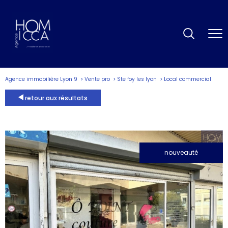
Agence immobilière Lyon 9
Vente pro
Ste foy les lyon
Local commercial
retour aux résultats
nouveauté