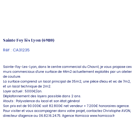
Sainte Foy lès Lyon (69110)
Réf : CA31235
Sainte-Foy-Les-Lyon, dans le centre commercial du Chavril, je vous propose ces
murs commerciaux d'une surface de 44m2 actuellement exploités par un atelier
de couture.
La surface comprend un local principal de 35m2, une pièce d'eau et wc de 7m2,
et un local technique de 2m2.
Loyer actuel : 5000€/an.
Déplafonnement des loyers possible dans 2 ans.
Atouts : Polyvalence du local et son état général
Son prix est de 90.000€ soit 82.800€ net vendeur + 7.200€ honoraires agence.
Pour visiter et vous accompagner dans votre projet, contactez Christophe AVON,
directeur d'agence au 06.82.16.24.75. Agence Homicca www.homicca.fr