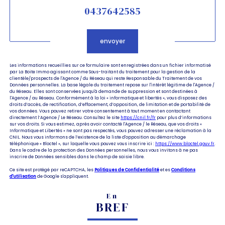
0437642585
Validation
envoyer
Les informations recueillies sur ce formulaire sont enregistrées dans un fichier informatisé
par La Boite Immo agissant comme Sous-traitant du traitement pour la gestion de la
clientèle/prospects de l'Agence / du Réseau qui reste Responsable du Traitement de vos
Données personnelles. La base légale du traitement repose sur l'intérêt légitime de l'Agence /
du Réseau. Elles sont conservées jusqu'à demande de suppression et sont destinées à
l'Agence / au Réseau. Conformément à la loi « informatique et libertés », vous disposez des
droits d’accès, de rectification, d’effacement, d’opposition, de limitation et de portabilité de
vos données. Vous pouvez retirer votre consentement à tout moment en contactant
directement l’Agence / Le Réseau. Consultez le site
https://cnil.fr/fr
pour plus d’informations
sur vos droits. Si vous estimez, après avoir contacté l'Agence / le Réseau, que vos droits «
Informatique et Libertés » ne sont pas respectés, vous pouvez adresser une réclamation à la
CNIL. Nous vous informons de l’existence de la liste d'opposition au démarchage
téléphonique « Bloctel », sur laquelle vous pouvez vous inscrire ici :
https://www.bloctel.gouv.fr
.
Dans le cadre de la protection des Données personnelles, nous vous invitons à ne pas
inscrire de Données sensibles dans le champ de saisie libre.
Ce site est protégé par reCAPTCHA, les
Politiques de Confidentialité
et es
Conditions
d'utilisation
de Google s'appliquent.
En
BREF