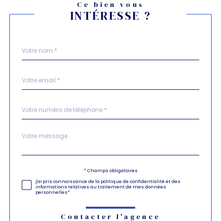
Ce bien vous
INTÉRESSE ?
Nom
Fieldset
*
par
défaut
email
*
Téléphone
*
Message
Fieldset
*
par
défaut
Validation
* Champs obligatoires
j'ai pris connaissance de la politique de confidentialité et des
informations relatives au traitement de mes données
personnelles*
Contacter l'agence