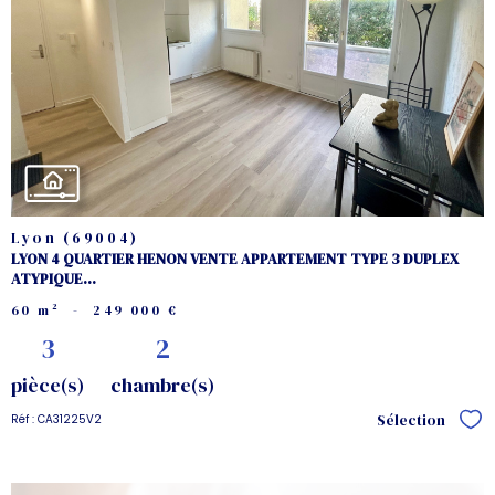
voir le
bien
Lyon (69004)
LYON 4 QUARTIER HENON VENTE APPARTEMENT TYPE 3 DUPLEX
ATYPIQUE...
60 m²
-
249 000 €
3
2
pièce(s)
chambre(s)
Sélection
Réf : CA31225V2
Sél