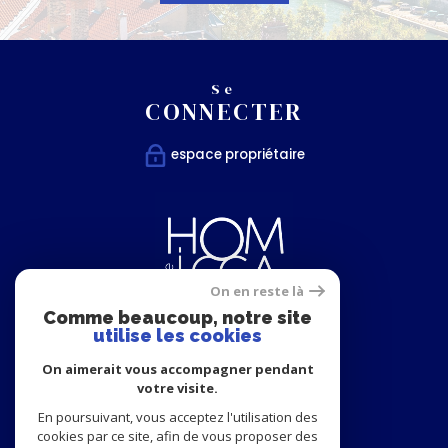
Se
CONNECTER
espace propriétaire
On en reste là
Comme beaucoup, notre site
utilise les cookies
Nous
On aimerait vous accompagner pendant
SUIVRE
votre visite.
En poursuivant, vous acceptez l'utilisation des
cookies par ce site, afin de vous proposer des