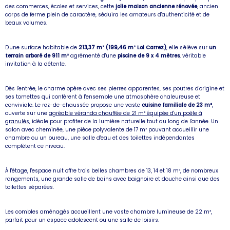
des commerces, écoles et services, cette
jolie maison ancienne rénovée
, ancien
corps de ferme plein de caractère, séduira les amateurs d'authenticité et de
beaux volumes.
D'une surface habitable de
213,37 m² (199,46 m² Loi Carrez)
, elle s'élève sur
un
terrain arboré de 911 m²
agrémenté d'une
piscine de 9 x 4 mètres
, véritable
invitation à la détente.
Dès l'entrée, le charme opère avec ses pierres apparentes, ses poutres d'origine et
ses tomettes qui confèrent à l'ensemble une atmosphère chaleureuse et
conviviale. Le rez-de-chaussée propose une vaste
cuisine familiale de 23 m²
,
ouverte sur une
agréable véranda chauffée de 21 m² équipée d'un poêle à
granulés
, idéale pour profiter de la lumière naturelle tout au long de l'année. Un
salon avec cheminée, une pièce polyvalente de 17 m² pouvant accueillir une
chambre ou un bureau, une salle d'eau et des toilettes indépendantes
complètent ce niveau.
À l'étage, l'espace nuit offre trois belles chambres de 13, 14 et 18 m², de nombreux
rangements, une grande salle de bains avec baignoire et douche ainsi que des
toilettes séparées.
Les combles aménagés accueillent une vaste chambre lumineuse de 22 m²,
parfait pour un espace adolescent ou une salle de loisirs.