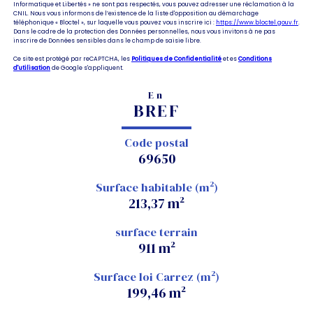
Informatique et Libertés » ne sont pas respectés, vous pouvez adresser une réclamation à la
CNIL. Nous vous informons de l’existence de la liste d'opposition au démarchage
téléphonique « Bloctel », sur laquelle vous pouvez vous inscrire ici :
https://www.bloctel.gouv.fr
.
Dans le cadre de la protection des Données personnelles, nous vous invitons à ne pas
inscrire de Données sensibles dans le champ de saisie libre.
Ce site est protégé par reCAPTCHA, les
Politiques de Confidentialité
et es
Conditions
d'utilisation
de Google s'appliquent.
En
BREF
Code postal
69650
Surface habitable (m²)
213,37 m²
surface terrain
911 m²
Surface loi Carrez (m²)
199,46 m²