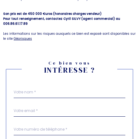
Son prix est de 450 000 €uros (honoraires charges vendeur)
Pour tout renseignement, contactez Cyril SILVY (agent commercial) au
006.86.61.17.89
Les informations sur les risques auxquels ce bien est exposé sont disponibles sur
le site
Géorisques
Ce bien vous
INTÉRESSE ?
Nom
Fieldset
*
par
défaut
email
*
Téléphone
*