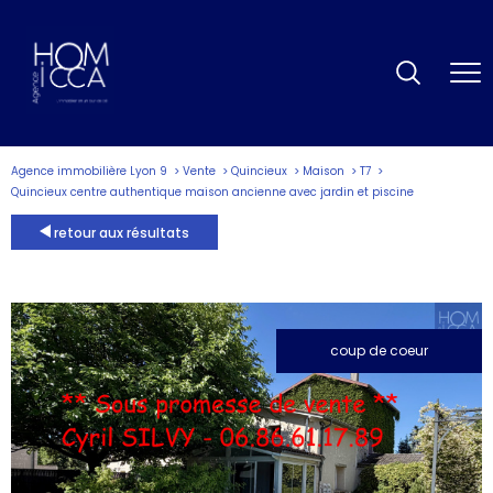
Agence immobilière Lyon 9
Vente
Quincieux
Maison
T7
Quincieux centre authentique maison ancienne avec jardin et piscine
retour aux résultats
coup de coeur