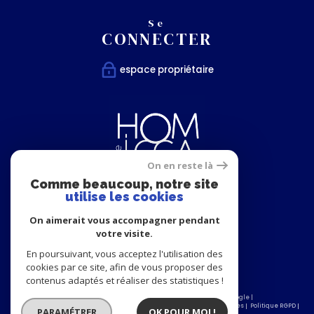
Se
CONNECTER
espace propriétaire
On en reste là
Comme beaucoup, notre site
utilise les cookies
Nous
On aimerait vous accompagner pendant
SUIVRE
votre visite.
En poursuivant, vous acceptez l'utilisation des
cookies par ce site, afin de vous proposer des
contenus adaptés et réaliser des statistiques !
© 2026 | Tous droits réservés | Traduction powered by Google |
Nos honoraires
Plan du site
Mentions légales
Admin
Partenaires
Politique RGPD
PARAMÉTRER
OK POUR MOI !