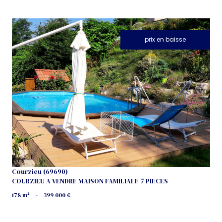
prix en baisse
voir le bien
Courzieu (69690)
COURZIEU A VENDRE MAISON FAMILIALE 7 PIECES
178 m²
-
399 000 €