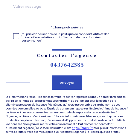
Message
Fieldset
*
par
défaut
Validation
* Champs obligatoires
j'ai pris connaissance de la politique de confidentialité et des
informations relatives au traitement de mes données
personnelles*
Contacter l'agence
0437642585
Validation
envoyer
Les informations recueillies sur ce formulaire sont enregistrées dans un fichier informatisé
par La Boite Immo agissant comme Sous-traitant du traitement pour la gestion de la
clientèle/prospects de l'Agence / du Réseau qui reste Responsable du Traitement de vos
Données personnelles. La base légale du traitement repose sur l'intérêt légitime de l'Agence /
du Réseau. Elles sont conservées jusqu'à demande de suppression et sont destinées à
l'Agence / au Réseau. Conformément à la loi « informatique et libertés », vous disposez des
droits d’accès, de rectification, d’effacement, d’opposition, de limitation et de portabilité de
vos données. Vous pouvez retirer votre consentement à tout moment en contactant
directement l’Agence / Le Réseau. Consultez le site
https://cnil.fr/fr
pour plus d’informations
sur vos droits. Si vous estimez, après avoir contacté l'Agence / le Réseau, que vos droits «