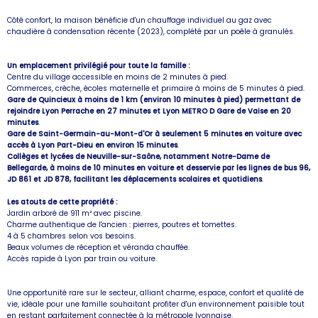
Côté confort, la maison bénéficie d'un chauffage individuel au gaz avec
chaudière à condensation récente (2023), complété par un poêle à granulés.
Un emplacement privilégié pour toute la famille :
Centre du village accessible en moins de 2 minutes à pied.
Commerces, crèche, écoles maternelle et primaire à moins de 5 minutes à pied.
Gare de Quincieux à moins de 1 km (environ 10 minutes à pied) permettant de
rejoindre Lyon Perrache en 27 minutes et Lyon METRO D Gare de Vaise en 20
minutes
.
Gare de Saint-Germain-au-Mont-d'Or à seulement 5 minutes en voiture avec
accès à Lyon Part-Dieu en environ 15 minutes
.
Collèges et lycées de Neuville-sur-Saône, notamment Notre-Dame de
Bellegarde, à moins de 10 minutes en voiture et desservie par les lignes de bus 96,
JD 861 et JD 878, facilitant les déplacements scolaires et quotidiens
.
Les atouts de cette propriété :
Jardin arboré de 911 m² avec piscine.
Charme authentique de l'ancien : pierres, poutres et tomettes.
4 à 5 chambres selon vos besoins.
Beaux volumes de réception et véranda chauffée.
Accès rapide à Lyon par train ou voiture.
Une opportunité rare sur le secteur, alliant charme, espace, confort et qualité de
vie, idéale pour une famille souhaitant profiter d'un environnement paisible tout
en restant parfaitement connectée à la métropole lyonnaise.