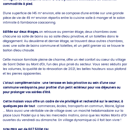
commodités à pied.
D'une superficie de 145 m² environ, elle se compose d'une entrée sur une grande
pièce de vie de 49 m² environ répartis entre la cuisine salle à manger et le salon
intimiste à l'ambiance coocooning.
Edifiée sur deux étages,
on retrouve au premier étage, deux chambres avec
chacune sa salle de bains ou sa salle d'eau privative, et un toilettes dans le
dégagement. Au deuxième et dernier étage, se trouvent deux autres chambres,
avec une salle de bains commune et toilettes, et un petit grenier où se trouve le
ballon d'eau chaude.
Cette maison familiale pleine de charme, offre un réel confort au coeur du village
de Saint Didier au Mont d'Or, l'un des plus prisé du secteur. Vous serez séduits par
les volumes, la qualité de la rénovation de 2021, les belles hauteurs sous plafond
et les pierres apparentes.
L'atout complémentaire : une terrasse en bois privative au sein d'une cour
commune verdoyante, pour profiter d'un petit extérieur pour vos déjeuners ou
pour prolonger vos soirées d'été.
Cette maison vous offre un cadre de vie privilégié et recherché sur le secteur, à
quelques pas de tout
: commerces, écoles, transports en commun, Mairie, Eglise
.... Mais aussi une véritable vie de village avec un marché hebdomadaire sur la
place Louis Pradel qui a lieu les mercredis matins, ainsi que les Halles Monts d’Or
ouvertes du vendredi au dimanche. Un village dynamique où il fait bon vivre !
SON PRIX est de 607.500€ FAI