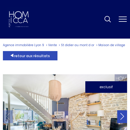
Agence immobilière Lyon 9
Vente
St didier au mont d or
Maison de village
retour aux résultats
exclusif