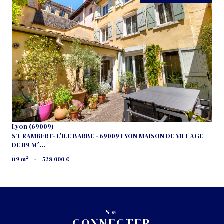
voir le bien
Lyon (69009)
ST RAMBERT- L'ILE BARBE - 69009 LYON MAISON DE VILLAGE
DE 119 M²...
119 m²
-
528 000 €
Se
CONNECTER