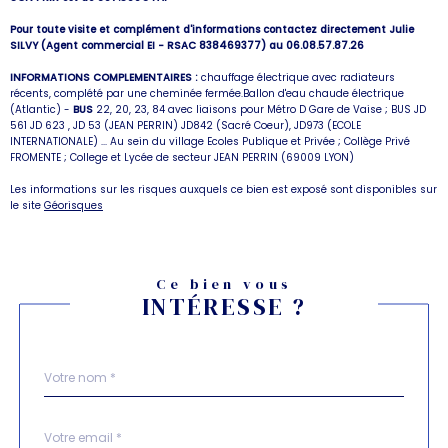
Pour toute visite et complément d'informations contactez directement Julie
SILVY (Agent commercial EI - RSAC 838469377) au 06.08.57.87.26
INFORMATIONS COMPLEMENTAIRES :
chauffage électrique avec radiateurs
récents, complété par une cheminée fermée.Ballon d'eau chaude électrique
(Atlantic) -
BUS
22, 20, 23, 84 avec liaisons pour Métro D Gare de Vaise ; BUS JD
561 JD 623 , JD 53 (JEAN PERRIN) JD842 (Sacré Coeur), JD973 (ECOLE
INTERNATIONALE) ... Au sein du village Ecoles Publique et Privée ; Collège Privé
FROMENTE ; College et Lycée de secteur JEAN PERRIN (69009 LYON)
Les informations sur les risques auxquels ce bien est exposé sont disponibles sur
le site
Géorisques
Ce bien vous
INTÉRESSE ?
Nom
Fieldset
*
par
défaut
email
*