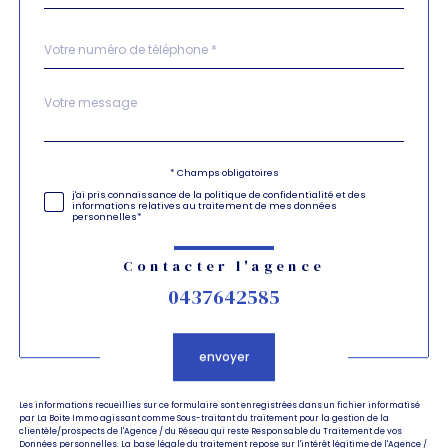
Téléphone
*
Message
Fieldset
*
par
défaut
Validation
* Champs obligatoires
j'ai pris connaissance de la politique de confidentialité et des
informations relatives au traitement de mes données
personnelles*
Contacter l'agence
0437642585
Validation
envoyer
Les informations recueillies sur ce formulaire sont enregistrées dans un fichier informatisé
par La Boite Immo agissant comme Sous-traitant du traitement pour la gestion de la
clientèle/prospects de l'Agence / du Réseau qui reste Responsable du Traitement de vos
Données personnelles. La base légale du traitement repose sur l'intérêt légitime de l'Agence /