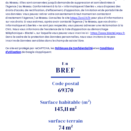
du Réseau. Elles sont conservées jusqu'à demande de suppression et sont destinées à
l'Agence / au Réseau. Conformément à la loi « informatique et libertés », vous disposez des
droits d’accès, de rectification, d’effacement, d’opposition, de limitation et de portabilité de
vos données. Vous pouvez retirer votre consentement à tout moment en contactant
directement l’Agence / Le Réseau. Consultez le site
https://cnil.fr/fr
pour plus d’informations
sur vos droits. Si vous estimez, après avoir contacté l'Agence / le Réseau, que vos droits «
Informatique et Libertés » ne sont pas respectés, vous pouvez adresser une réclamation à la
CNIL. Nous vous informons de l’existence de la liste d'opposition au démarchage
téléphonique « Bloctel », sur laquelle vous pouvez vous inscrire ici :
https://www.bloctel.gouv.fr
.
Dans le cadre de la protection des Données personnelles, nous vous invitons à ne pas
inscrire de Données sensibles dans le champ de saisie libre.
Ce site est protégé par reCAPTCHA, les
Politiques de Confidentialité
et es
Conditions
d'utilisation
de Google s'appliquent.
En
BREF
Code postal
69370
Surface habitable (m²)
145,11 m²
surface terrain
74 m²