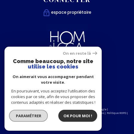
espace propriétaire
On en reste là
Comme beaucoup, notre site
utilise les cookies
Nous
On aimerait vous accompagner pendant
SUIVRE
votre visite.
En poursuivant, vous acceptez l'utilisation des
cookies par ce site, afin de vous proposer des
contenus adaptés et réaliser des statistiques !
© 2026 | Tous droits réservés | Traduction powered by Google |
Nos honoraires
Plan du site
Mentions légales
Admin
Partenaires
Politique RGPD
PARAMÉTRER
OK POUR MOI !
Cookies