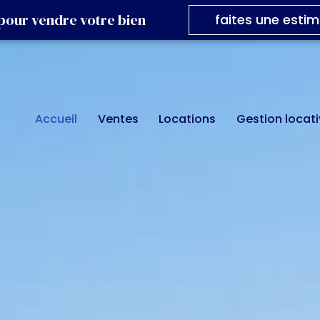
 pour vendre votre bien
faites une estim
accueil
ventes
locations
gestion locat