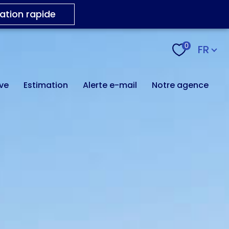
ation rapide
Langu
0
FR
ive
estimation
alerte e-mail
notre agence