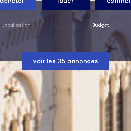
acheter
louer
estimer
de l'ancien
à l'année
Budget
de l'immo pro
de l'immo pro
voir les
35
annonces