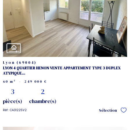
voir le
bien
Lyon (69004)
LYON 4 QUARTIER HENON VENTE APPARTEMENT TYPE 3 DUPLEX
ATYPIQUE...
60 m²
-
249 000 €
3
2
pièce(s)
chambre(s)
Sélection
Réf : CA31225V2
Sél