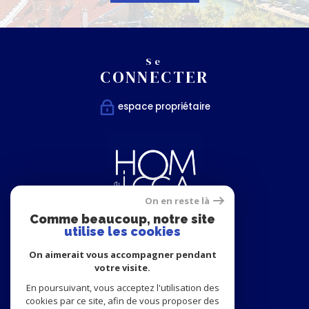
Se
CONNECTER
espace propriétaire
On en reste là
Comme beaucoup, notre site
utilise les cookies
Nous
On aimerait vous accompagner pendant
SUIVRE
votre visite.
En poursuivant, vous acceptez l'utilisation des
cookies par ce site, afin de vous proposer des