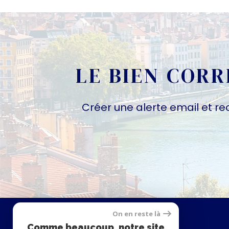
LE BIEN COR
Créer une alerte email et re
On en reste là
Se
Comme beaucoup, notre site