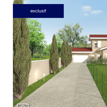
exclusif
voir le
bien