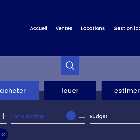
accueil
ventes
locations
gestion l
acheter
louer
estimer
de l'ancien
à l'année
1
Localisation
Budget
de l'immo pro
de l'immo pro