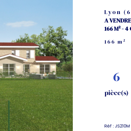
Lyon (
A VENDRE
166 M² - 
166 m²
6
pièce(s)
Réf : JS210M