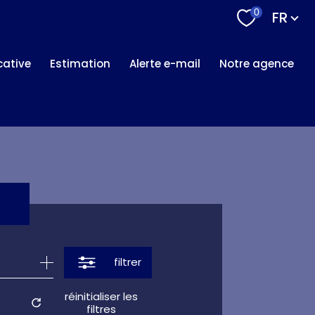
Langu
0
FR
ocative
estimation
alerte e-mail
notre agence
filtrer
réinitialiser les
filtres