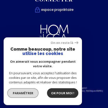
espace propriétaire
On en reste là
Comme beaucoup, notre site
utilise les cookies
Nous
On aimerait vous accompagner pendant
SUIVRE
votre visite.
En poursuivant, vous acceptez l'utilisation des
cookies par ce site, afin de vous proposer des
contenus adaptés et réaliser des statistiques !
© 2026 | Tous droits réservés | Traduction powered by Google |
Nos honoraires
Plan du site
Mentions légales
Admin
Partenaires
Politique RGPD
PARAMÉTRER
OK POUR MOI !
Cookies